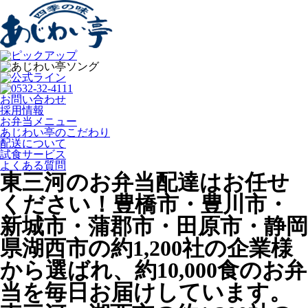
お問い合わせ
採用情報
お弁当メニュー
あじわい亭のこだわり
配送について
試食サービス
よくある質問
東三河のお弁当配達はお任せ
ください！豊橋市・豊川市・
新城市・蒲郡市・田原市・静岡
県湖西市の約1,200社の企業様
から選ばれ、約10,000食のお弁
当を毎日お届けしています。