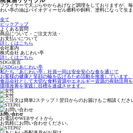
廃食油リサイクル
フライヤーで天ぷらやからあげなど調理をしておりますが、毎
わい亭の油はバイオディーゼル燃料や飼料、塗料になって生ま
全て
ピックアップ
よくある質問
商品について・ご注文方法・
お支払いについて
詳しくはこちら
会社案内
株式会社 あじわい亭
詳しくはこちら
SDGs宣言
私たち「あじわい亭」社員一同は安全安心な食を通じて
お客様の健康と笑顔の輪を広げるため活動を推進しています。
食品会社として大切な食料資源やエネルギー資源の有効活用を
環境改善を実践し目標を達成させます。
お問い合わせ
お電話やWEBサイトから
お気軽にお問い合わせください。