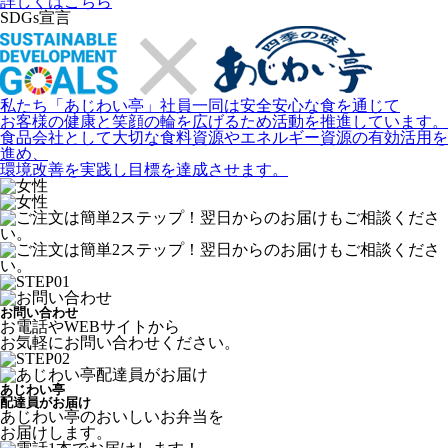
詳しくはこちら
SDGs宣言
私たち「あじわい亭」社員一同は安全安心な食を通じて
お客様の健康と笑顔の輪を広げるため活動を推進しています。
食品会社として大切な食料資源やエネルギー資源の有効活用を
進め、
環境改善を実践し目標を達成させます。
お問い合わせ
お電話やWEBサイトから
お気軽にお問い合わせください。
あじわい亭
配達員がお届け
あじわい亭のおいしいお弁当を
お届けします。