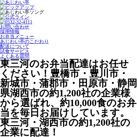
お問い合わせ
採用情報
お弁当メニュー
あじわい亭のこだわり
配送について
試食サービス
よくある質問
東三河のお弁当配達はお任せ
ください！豊橋市・豊川市・
新城市・蒲郡市・田原市・静岡
県湖西市の約1,200社の企業様
から選ばれ、約10,000食のお弁
当を毎日お届けしています。
東三河・湖西市の約1,200社の
企業に配達！