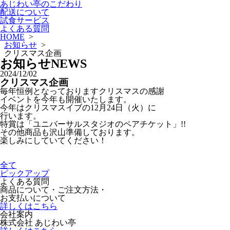
あじわい亭のこだわり
配送について
試食サービス
よくある質問
HOME
>
お知らせ
>
クリスマス企画
お知らせ
NEWS
2024/12/02
クリスマス企画
毎年恒例となっておりますクリスマスの感謝
イベントを今年も開催いたします。
今年はクリスマスイブの12月24日（火）に
行います。
特賞は「ユニバーサルスタジオのペアチケット」!!
その他商品も沢山準備しております。
楽しみにしていてください！
全て
ピックアップ
よくある質問
商品について・ご注文方法・
お支払いについて
詳しくはこちら
会社案内
株式会社 あじわい亭